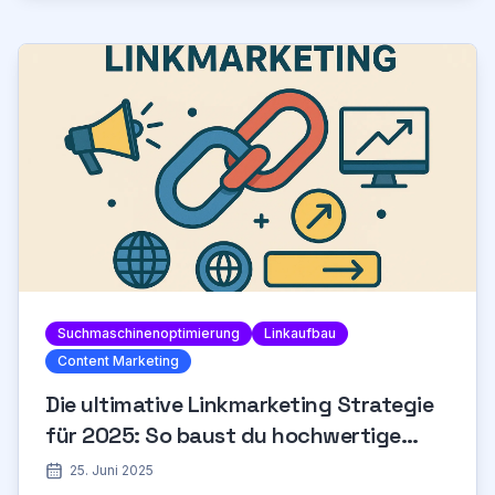
Suchmaschinenoptimierung
Linkaufbau
Content Marketing
Die ultimative Linkmarketing Strategie
für 2025: So baust du hochwertige
Backlinks auf
25. Juni 2025