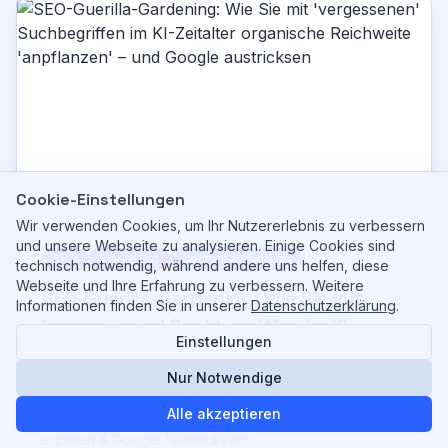
Cookie-Einstellungen
Wir verwenden Cookies, um Ihr Nutzererlebnis zu verbessern
und unsere Webseite zu analysieren. Einige Cookies sind
SEO
Marketing
Content Marketing
technisch notwendig, während andere uns helfen, diese
Webseite und Ihre Erfahrung zu verbessern. Weitere
SEO-Guerilla-Gardening: Wie Sie mit
Informationen finden Sie in unserer
Datenschutzerklärung
.
'vergessenen' Suchbegriffen im KI-
Einstellungen
Zeitalter organische Reichweite
10. Juni 2025
'anpflanzen' – und Google austricksen
Nur Notwendige
SEO-Guerilla-Gardening: Mit 'vergessenen'
Alle akzeptieren
Suchbegriffen im KI-Zeitalter organische Reichweite
erzielen & Google 'austricksen'.