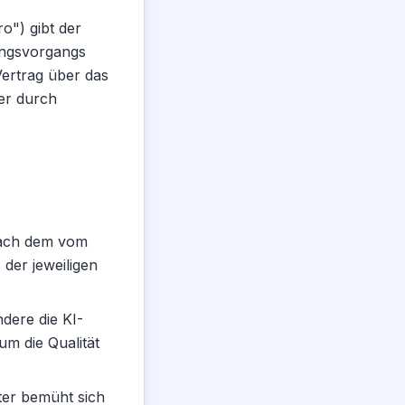
o") gibt der
ungsvorgangs
Vertrag über das
er durch
nach dem vom
der jeweiligen
ndere die KI-
m die Qualität
eter bemüht sich