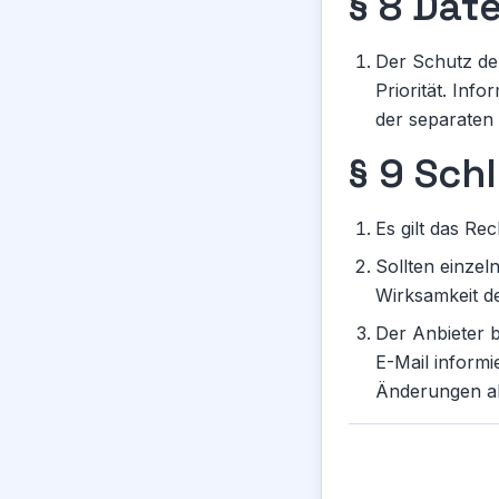
§ 8 Dat
Der Schutz de
Priorität. Inf
der separaten
§ 9 Sc
Es gilt das Re
Sollten einze
Wirksamkeit d
Der Anbieter 
E-Mail informi
Änderungen al