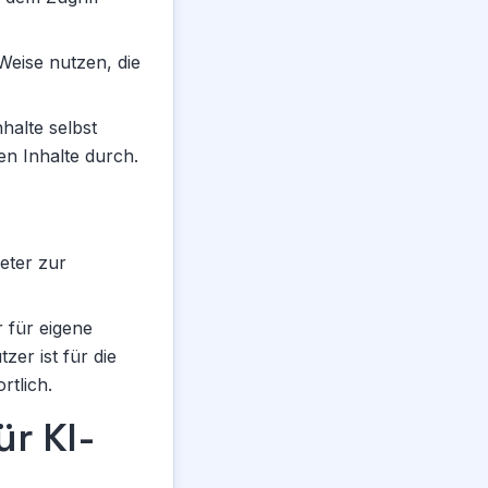
Weise nutzen, die
halte selbst
en Inhalte durch.
eter zur
r für eigene
er ist für die
rtlich.
r KI-