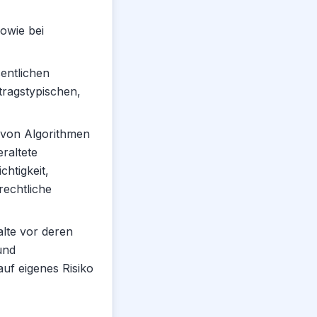
owie bei
sentlichen
rtragstypischen,
s von Algorithmen
raltete
htigkeit,
 rechtliche
alte vor deren
und
auf eigenes Risiko