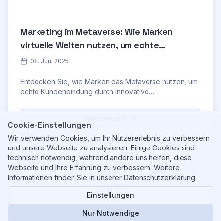
Marketing im Metaverse: Wie Marken
virtuelle Welten nutzen, um echte
Kundenbindung zu schaffen
08. Juni 2025
Entdecken Sie, wie Marken das Metaverse nutzen, um
echte Kundenbindung durch innovative
Marketingstrategien, virtuelle Events und NFTs zu
schaffen.
Weiterlesen
Cookie-Einstellungen
Wir verwenden Cookies, um Ihr Nutzererlebnis zu verbessern
und unsere Webseite zu analysieren. Einige Cookies sind
technisch notwendig, während andere uns helfen, diese
Webseite und Ihre Erfahrung zu verbessern. Weitere
Informationen finden Sie in unserer
Datenschutzerklärung
.
Curtify
Einstellungen
©
2026
Curtify. All rights reserved.
Ihr KI-gestützter Partner für Shopify & Content.
Nur Notwendige