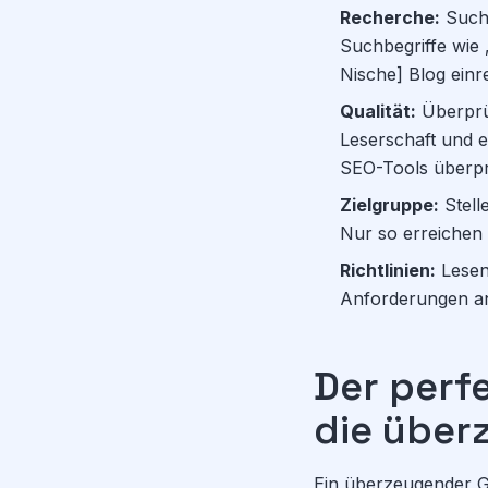
Recherche:
Suche
Suchbegriffe wie 
Nische] Blog einr
Qualität:
Überprüf
Leserschaft und e
SEO-Tools überpr
Zielgruppe:
Stell
Nur so erreichen S
Richtlinien:
Lesen 
Anforderungen an
Der perfe
die über
Ein überzeugender Gas