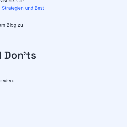
Nische. Co-
 Strategien und Best
rem Blog zu
d Don'ts
meiden: