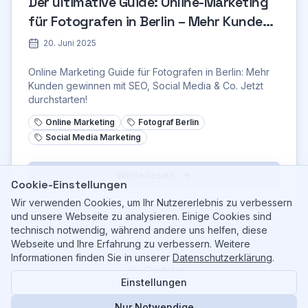
Der ultimative Guide: Online-Marketing
für Fotografen in Berlin – Mehr Kunden
gewinnen!
20. Juni 2025
Online Marketing Guide für Fotografen in Berlin: Mehr
Kunden gewinnen mit SEO, Social Media & Co. Jetzt
durchstarten!
Online Marketing
Fotograf Berlin
Social Media Marketing
Weiterlesen
Cookie-Einstellungen
Wir verwenden Cookies, um Ihr Nutzererlebnis zu verbessern
und unsere Webseite zu analysieren. Einige Cookies sind
technisch notwendig, während andere uns helfen, diese
Webseite und Ihre Erfahrung zu verbessern. Weitere
Informationen finden Sie in unserer
Datenschutzerklärung
.
Curtify
Einstellungen
©
2026
Curtify. All rights reserved.
Ihr KI-gestützter Partner für Shopify & Content.
Nur Notwendige