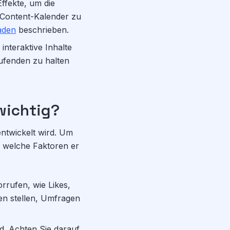
ffekte, um die
n Content-Kalender zu
faden
beschrieben.
nteraktive Inhalte
ufenden zu halten
wichtig?
entwickelt wird. Um
d welche Faktoren er
rrufen, wie Likes,
en stellen, Umfragen
nd. Achten Sie darauf,