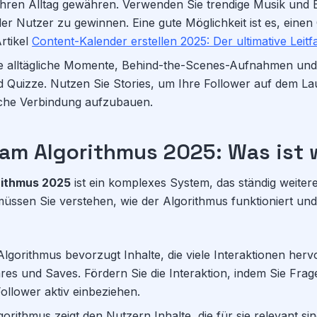
 Ihren Alltag gewähren. Verwenden Sie trendige Musik und E
r Nutzer zu gewinnen. Eine gute Möglichkeit ist es, eine
Artikel
Content-Kalender erstellen 2025: Der ultimative Leit
e alltägliche Momente, Behind-the-Scenes-Aufnahmen und i
 Quizze. Nutzen Sie Stories, um Ihre Follower auf dem La
iche Verbindung aufzubauen.
ram Algorithmus 2025: Was ist 
rithmus 2025
ist ein komplexes System, das ständig weiter
 müssen Sie verstehen, wie der Algorithmus funktioniert un
lgorithmus bevorzugt Inhalte, die viele Interaktionen hervo
s und Saves. Fördern Sie die Interaktion, indem Sie Frag
Follower aktiv einbeziehen.
orithmus zeigt den Nutzern Inhalte, die für sie relevant si