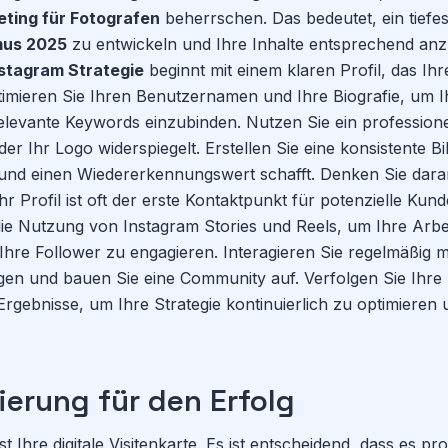
ting für Fotografen
beherrschen. Das bedeutet, ein tiefe
mus 2025
zu entwickeln und Ihre Inhalte entsprechend anz
nstagram Strategie
beginnt mit einem klaren Profil, das Ih
Optimieren Sie Ihren Benutzernamen und Ihre Biografie, um 
evante Keywords einzubinden. Nutzen Sie ein professionell
der Ihr Logo widerspiegelt. Erstellen Sie eine konsistente Bi
und einen Wiedererkennungswert schafft. Denken Sie daran
hr Profil ist oft der erste Kontaktpunkt für potenzielle Kund
 die Nutzung von Instagram Stories und Reels, um Ihre Arbe
Ihre Follower zu engagieren. Interagieren Sie regelmäßig m
en und bauen Sie eine Community auf. Verfolgen Sie Ihre 
Ergebnisse, um Ihre Strategie kontinuierlich zu optimieren 
ierung für den Erfolg
st Ihre digitale Visitenkarte. Es ist entscheidend, dass es pr