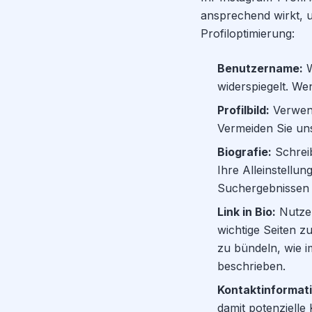
ansprechend wirkt, u
Profiloptimierung:
Benutzername:
W
widerspiegelt. W
Profilbild:
Verwende
Vermeiden Sie uns
Biografie:
Schreib
Ihre Alleinstellu
Suchergebnissen 
Link in Bio:
Nutzen
wichtige Seiten z
zu bündeln, wie i
beschrieben.
Kontaktinformat
damit potenzielle