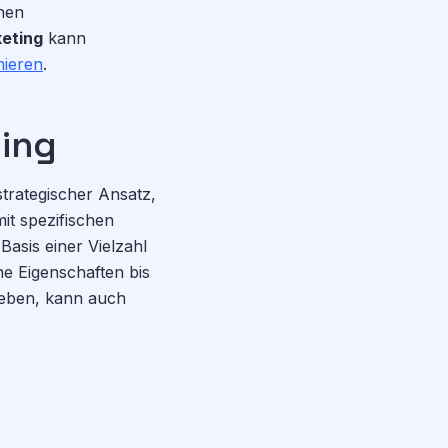
inen
keting
kann
mieren
.
ting
strategischer Ansatz,
it spezifischen
asis einer Vielzahl
e Eigenschaften bis
heben, kann auch