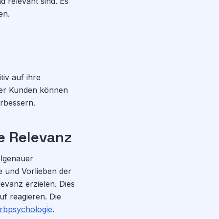
 relevant sind. Es
en.
tiv auf ihre
der Kunden können
erbessern.
e Relevanz
elgenauer
e und Vorlieben der
vanz erzielen. Dies
f reagieren. Die
rbpsychologie
.