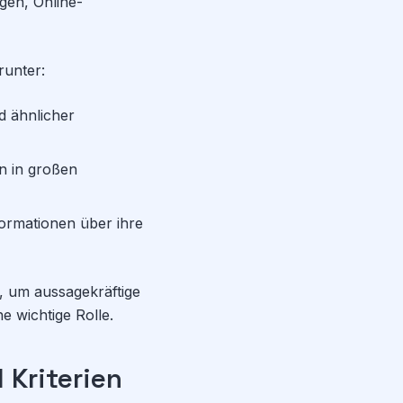
gen, Online-
runter:
d ähnlicher
 in großen
ormationen über ihre
d, um aussagekräftige
ne wichtige Rolle.
 Kriterien