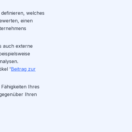
 definieren, welches
bewerten, einen
nternehmens
s auch externe
beispielsweise
nalysen.
kel '
Beitrag zur
Fähigkeiten Ihres
gegenüber Ihren