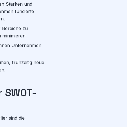
en Stärken und
hmen fundierte
rn.
 Bereiche zu
 minimieren.
können Unternehmen
men, frühzeitig neue
en.
er SWOT-
ier sind die