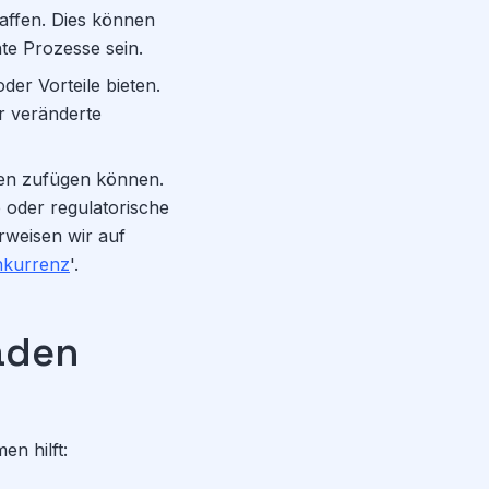
affen. Dies können
te Prozesse sein.
er Vorteile bieten.
r veränderte
en zufügen können.
 oder regulatorische
rweisen wir auf
nkurrenz
'.
aden
en hilft: