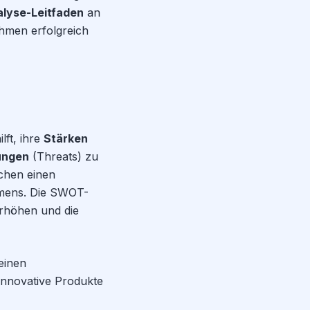
yse-Leitfaden
an
ehmen erfolgreich
ft, ihre
Stärken
ungen
(Threats) zu
ichen einen
hmens. Die SWOT-
 erhöhen und die
einen
innovative Produkte