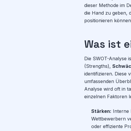
dieser Methode im Det
die Hand zu geben, d
positionieren können
Was ist 
Die SWOT-Analyse ist
(Strengths),
Schwäc
identifizieren. Dies
umfassenden Überbl
Analyse wird oft in t
einzelnen Faktoren l
Stärken:
Interne 
Wettbewerbern ver
oder effiziente Pr