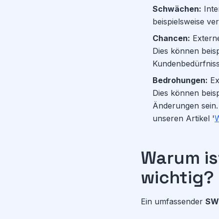
Schwächen:
Inte
beispielsweise ve
Chancen:
Externe
Dies können beis
Kundenbedürfniss
Bedrohungen:
Ex
Dies können beis
Änderungen sein. 
unseren Artikel '
W
Warum is
wichtig?
Ein umfassender
SWO