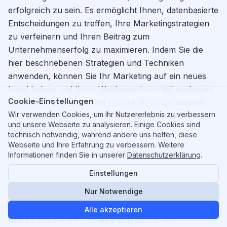
erfolgreich zu sein. Es ermöglicht Ihnen, datenbasierte
Entscheidungen zu treffen, Ihre Marketingstrategien
zu verfeinern und Ihren Beitrag zum
Unternehmenserfolg zu maximieren. Indem Sie die
hier beschriebenen Strategien und Techniken
anwenden, können Sie Ihr Marketing auf ein neues
Level heben und Ihren Wettbewerbsvorteil ausbauen.
Cookie-Einstellungen
Linktree Alternativen
und
Heylink erstellen
können
Wir verwenden Cookies, um Ihr Nutzererlebnis zu verbessern
auch hilfreich sein, um Ihre Marketing-Aktivitäten zu
und unsere Webseite zu analysieren. Einige Cookies sind
optimieren.
technisch notwendig, während andere uns helfen, diese
Webseite und Ihre Erfahrung zu verbessern. Weitere
Ein klares Verständnis der
ROI Analyse
und die
Informationen finden Sie in unserer
Datenschutzerklärung
.
konsequente Anwendung der daraus gewonnenen
Einstellungen
Erkenntnisse sind unerlässlich, um den
ROI
Nur Notwendige
verbessern
. Investieren Sie in die notwendigen Tools
und Kompetenzen, um Ihren
Marketing ROI messen
Alle akzeptieren
und zu optimieren – es wird sich auszahlen!