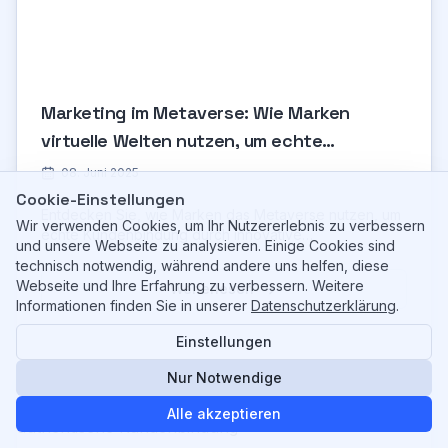
Marketing im Metaverse: Wie Marken
virtuelle Welten nutzen, um echte
Kundenbindung zu schaffen
08. Juni 2025
Cookie-Einstellungen
Entdecken Sie, wie Marken das Metaverse nutzen, um
Wir verwenden Cookies, um Ihr Nutzererlebnis zu verbessern
echte Kundenbindung durch innovative
und unsere Webseite zu analysieren. Einige Cookies sind
Marketingstrategien, virtuelle Events und NFTs zu
technisch notwendig, während andere uns helfen, diese
schaffen.
Webseite und Ihre Erfahrung zu verbessern. Weitere
Weiterlesen
Informationen finden Sie in unserer
Datenschutzerklärung
.
Einstellungen
Nur Notwendige
Alle akzeptieren