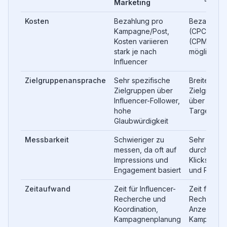
Marketing
Kosten
Bezahlung pro 
Bezahlung p
Kampagne/Post, 
(CPC) oder
Kosten variieren 
(CPM), Budg
stark je nach 
möglich
Influencer
Zielgruppenansprache
Sehr spezifische 
Breite 
Zielgruppen über 
Zielgruppe
Influencer-Follower, 
über Keywo
hohe 
Targeting-
Glaubwürdigkeit
Messbarkeit
Schwieriger zu 
Sehr gut m
messen, da oft auf 
durch Track
Impressions und 
Klicks, Con
Engagement basiert
und ROI
Zeitaufwand
Zeit für Influencer-
Zeit für K
Recherche und 
Recherche,
Koordination, 
Anzeigener
Kampagnenplanung
Kampagnen