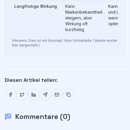
Langfristige Wirkung
Kann 
Kann langfri
Markenbekanntheit 
und Leads 
steigern, aber 
wenn Kamp
Wirkung oft 
optimiert s
kurzfristig
(Hinweis: Dies ist ein Konzept. Eine formatierte Tabelle würde
hier dargestellt.)
Diesen Artikel teilen:
Kommentare
(
0
)